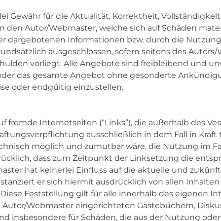
Gewähr für die Aktualität, Korrektheit, Vollständigkeit 
den Autor/Webmaster, welche sich auf Schäden materiel
r dargebotenen Informationen bzw. durch die Nutzung 
undsätzlich ausgeschlossen, sofern seitens des Autors
schulden vorliegt. Alle Angebote sind freibleibend und 
ten oder das gesamte Angebot ohne gesonderte Ankündigu
se oder endgültig einzustellen.
uf fremde Internetseiten (“Links”), die außerhalb des 
ftungsverpflichtung ausschließlich in dem Fall in Kraf
chnisch möglich und zumutbar wäre, die Nutzung im Fall
ücklich, dass zum Zeitpunkt der Linksetzung die entspr
ster hat keinerlei Einfluss auf die aktuelle und zukünf
tanziert er sich hiermit ausdrücklich von allen Inhalten 
iese Feststellung gilt für alle innerhalb des eigenen 
Autor/Webmaster eingerichteten Gästebüchern, Diskussio
 und insbesondere für Schäden, die aus der Nutzung ode