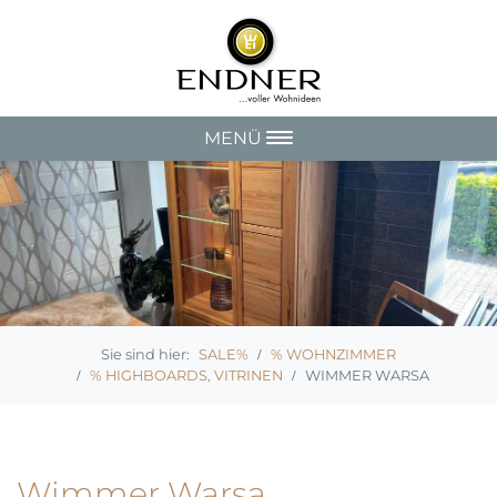
MENÜ
SALE%
% WOHNZIMMER
% HIGHBOARDS, VITRINEN
WIMMER WARSA
Wimmer Warsa