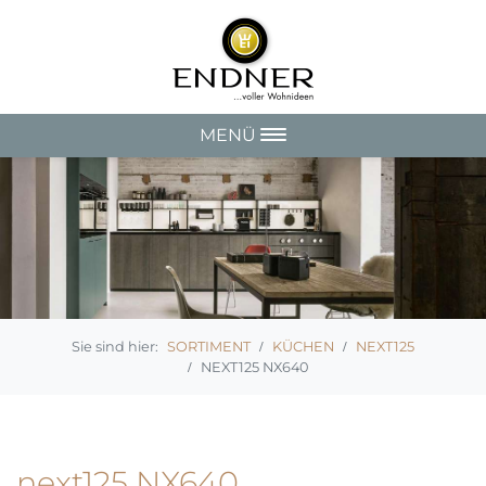
MENÜ
SORTIMENT
KÜCHEN
NEXT125
NEXT125 NX640
next125 NX640