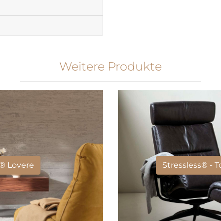
Weitere Produkte
® Lovere
Stressless® - 