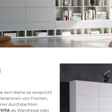
m
ie sein Name es verspricht
 Variationen von Fronten,
ner durchdachten,
h
VITA
als Wandregal oder