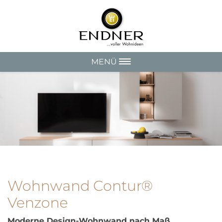
MENÜ
Wohnwand Contur®
Venzone
Moderne Design-Wohnwand nach Maß