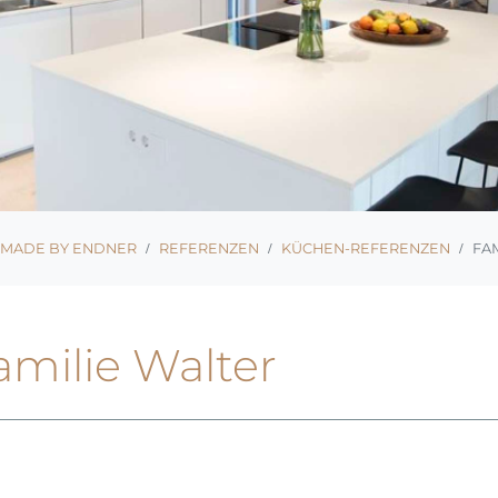
MADE BY ENDNER
REFERENZEN
KÜCHEN-REFERENZEN
FA
amilie Walter