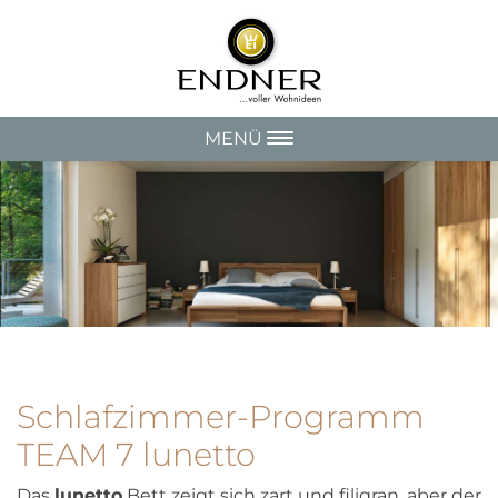
MENÜ
Schlafzimmer-Programm
TEAM 7 lunetto
Das
lunetto
Bett zeigt sich zart und filigran, aber der