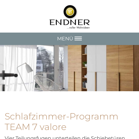
MENÜ
Schlafzimmer-Programm
TEAM 7 valore
Vier Teilungsfugen unterteilen die Schiebetüren